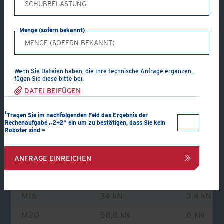
Tragendes Profil:
U-Profil
Getragenes Profil:
U-Profil
Verbindungskomponenten:
2 Kopfplatten, 8 Klemmen
Menge (sofern bekannt)
und 4 Gewindestangen, Muttern und Unterlegscheiben
PDF ERSTELLEN
Wenn Sie Dateien haben, die Ihre technische Anfrage ergänzen,
fügen Sie diese bitte bei.
DATEI BEIFÜGEN
VERBINDUNG ANFRAGEN
*
Tragen Sie im nachfolgenden Feld das Ergebnis der
Rechenaufgabe „2+2“ ein um zu bestätigen, dass Sie kein
Roboter sind =
Zulässige Belastung
Klemmengröße
Zugtragfähigkeit
Schubtrag
ANFRAGE EINREICHEN
M12
23,2 kN
1,8 kN
M16
34 kN
3,4 kN
M20
58,8 kN
6 kN