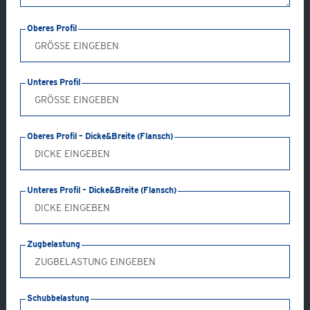
Oberes Profil
Unteres Profil
Oberes Profil – Dicke&Breite (Flansch)
Anwendung: GC70-AB
Unteres Profil – Dicke&Breite (Flansch)
Produkttyp: A, B & CF
Produktwerkstoff: Temperguss (galv. verzinkt oder
Zugbelastung
feuerverzinkt) & Sphäroguss (feuerverzinkt)
Kreuzverbindung, U-Profil (Flansche nach unten) an
U-Profil
Schubbelastung