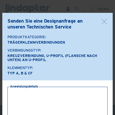
MENU
Senden Sie eine Designanfrage an
unseren Technischen Service
ZURÜCK
PRODUKTKATEGORIE:
Produktoptionen
TRÄGERKLEMMVERBINDUNGEN
VERBINDUNGSTYP:
A+B+CF
LR+CF
KREUZVERBINDUNG, U-PROFIL (FLANSCHE NACH
UNTEN) AN U-PROFIL
KLEMMENTYP:
TYP A, B & CF
AF+CF
AAF+CF
Anwendungsdetails