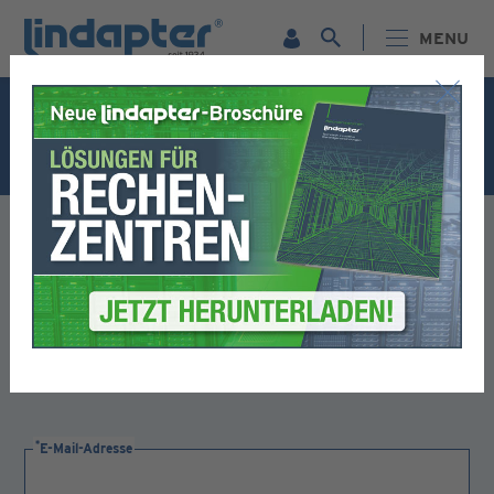
MENU
Abonnieren Sie jetzt unseren
kostenlosen Newsletter!
Unsere Newsletter informieren Sie über neue Produkte,
Veranstaltungen, Schulungsangebote, Sonderaktionen
und technische Highlights – lassen Sie sich diese
Informationen direkt an Ihren Posteingang senden, damit
Sie immer einen Schritt voraus sind.
E-Mail-Adresse