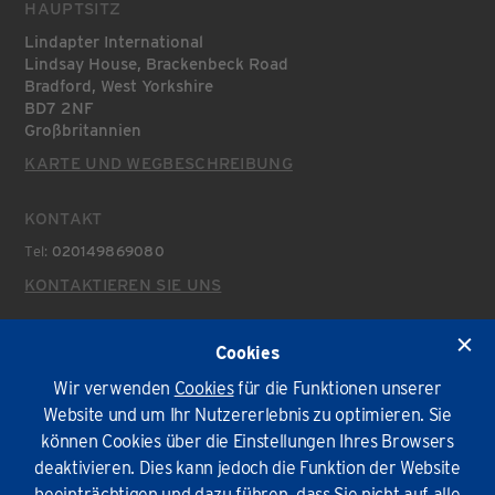
HAUPTSITZ
Lindapter International
Lindsay House, Brackenbeck Road
Bradford, West Yorkshire
BD7 2NF
Großbritannien
KARTE UND WEGBESCHREIBUNG
KONTAKT
Tel:
020149869080
KONTAKTIEREN SIE UNS
AKTUELLES
Cookies
Aktuelles
Wir verwenden
Cookies
für die Funktionen unserer
Website und um Ihr Nutzererlebnis zu optimieren. Sie
Umweltpolitik
Impressum und AGB
Privatsphäre
Cookies
können Cookies über die Einstellungen Ihres Browsers
deaktivieren. Dies kann jedoch die Funktion der Website
© Lindapter International 2026. Alle Rechte vorbehalten.
beeinträchtigen und dazu führen, dass Sie nicht auf alle