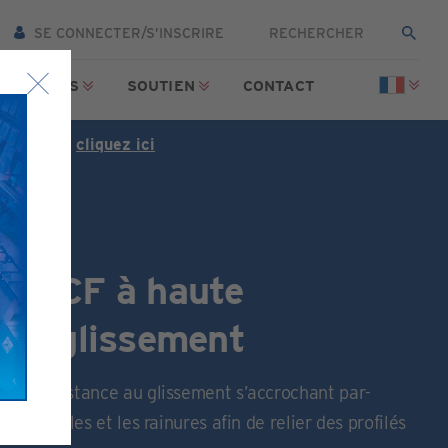
SE CONNECTER/S’INSCRIRE
SSOURCES
SOUTIEN
CONTACT
tuitement,
cliquez ici
ype CF à haute
 au glissement
aute résistance au glissement s’accrochant par-
, les angles et les rainures afin de relier des profilés