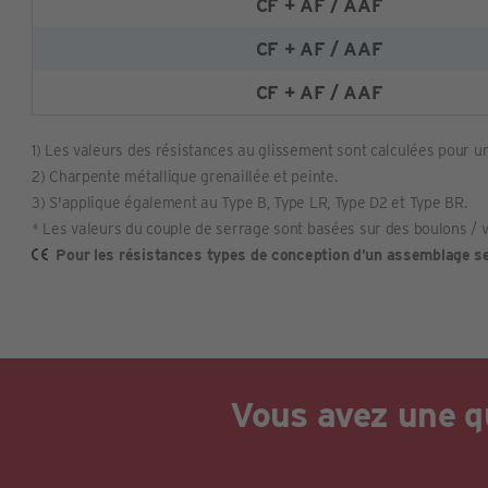
CF + AF / AAF
CF + AF / AAF
CF + AF / AAF
1) Les valeurs des résistances au glissement sont calculées pour 
2) Charpente métallique grenaillée et peinte.
3) S'applique également au Type B, Type LR, Type D2 et Type BR.
* Les valeurs du couple de serrage sont basées sur des boulons / vi
Pour les résistances types de conception d’un assemblage s
Vous avez une q