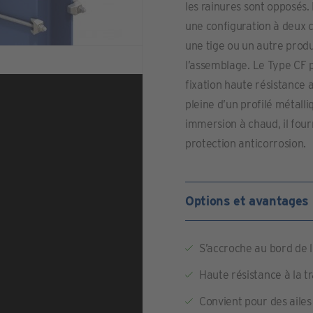
les rainures sont opposés
une configuration à deux c
une tige ou un autre produ
l’assemblage. Le Type CF 
fixation haute résistance a
pleine d’un profilé métall
immersion à chaud, il four
protection anticorrosion.
Options et avantages
S’accroche au bord de l
Haute résistance à la t
Convient pour des ailes