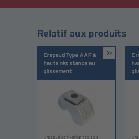
Relatif aux produits
Crapaud Type AAF à
Cr
haute résistance au
ha
glissement
gl
Crapaud de fixation réglable
Cra