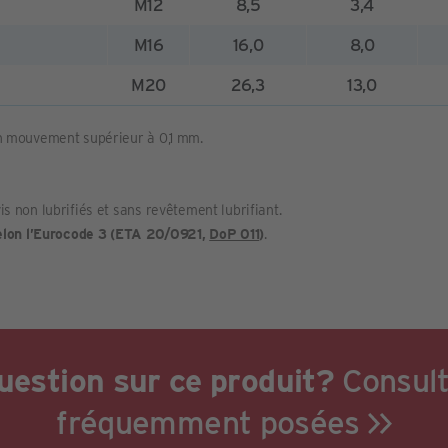
M12
8,5
3,4
M16
16,0
8,0
M20
26,3
13,0
un mouvement supérieur à 0,1 mm.
s non lubrifiés et sans revêtement lubrifiant.
elon l’Eurocode 3 (ETA 20/0921,
DoP 011
)
.
uestion sur ce produit?
Consult
fréquemment posées