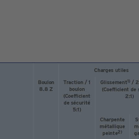
Charges utiles
1)
Boulon
Traction / 1
Glissement
/ 2
8.8 Z
boulon
(Coefficient de 
(Coefficient
2:1)
de sécurité
5:1)
Charpente
S
métallique
m
2)
peinte
g