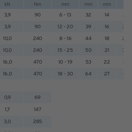
kN
Nm
mm
mm
mm
m
3,9
90
6 - 13
32
14
21 -
3,9
90
12 - 20
39
16
28 -
10,0
240
8 - 16
44
18
25 -
10,0
240
15 - 25
50
21
35 -
16,0
470
10 - 19
53
22
30 -
16,0
470
18 - 30
64
27
41 -
0,9
69
1,7
147
3,0
285