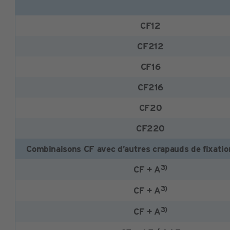
CF12
CF212
CF16
CF216
CF20
CF220
Combinaisons CF avec d’autres crapauds de fixatio
3)
CF + A
3)
CF + A
3)
CF + A