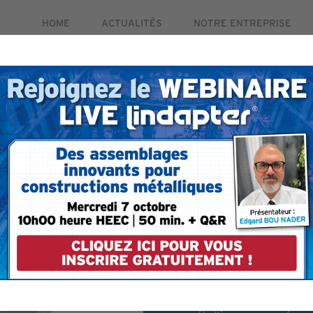
HOME
ACTUALITÉS
NOTRE ENTREPRISE
PRODUITS
MARCHÉS
ETUDES DE CAS
RE
ctobre. Pour plus d'informations et pour vous inscrire gra
Crapaud T
résistance
Crapaud de fixation à h
dessus l’aile des poutres