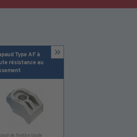
apaud Type AF à
ute résistance au
issement
paud de fixation haute