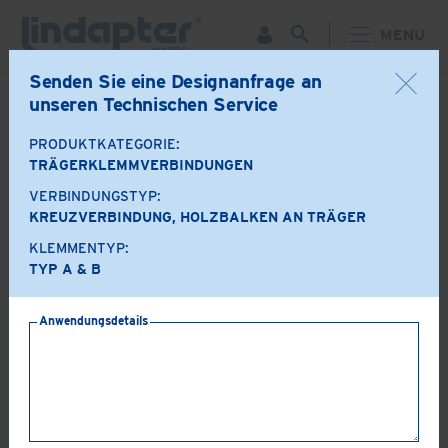
MENU
Senden Sie eine Designanfrage an
unseren Technischen Service
ZURÜCK
PRODUKTKATEGORIE:
Produktoptionen
TRÄGERKLEMMVERBINDUNGEN
VERBINDUNGSTYP:
A+B
LR
KREUZVERBINDUNG, HOLZBALKEN AN TRÄGER
KLEMMENTYP:
TYP A & B
AF
AAF
Anwendungsdetails
LS