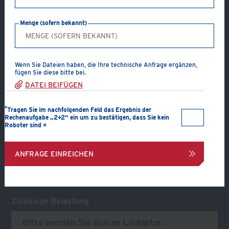
feuerverzinkt)
Menge (sofern bekannt)
Kreuzverbindung, Holzbalken an Träger
Tragendes Profil:
Träger
Getragenes Profil:
Holzbalken
Verbindungskomponenten:
Kopfplatte, 2 Klemmen (Typ
Wenn Sie Dateien haben, die Ihre technische Anfrage ergänzen,
fügen Sie diese bitte bei.
A oder B) und 2 Schrauben, Muttern und
DATEI BEIFÜGEN
Unterlegscheiben
*
Tragen Sie im nachfolgenden Feld das Ergebnis der
Rechenaufgabe „2+2“ ein um zu bestätigen, dass Sie kein
Roboter sind =
PDF ERSTELLEN
ANFRAGE EINREICHEN
VERBINDUNG ANFRAGEN
Zulässige Belastung
Bitte wenden Sie sich an Lindapter.