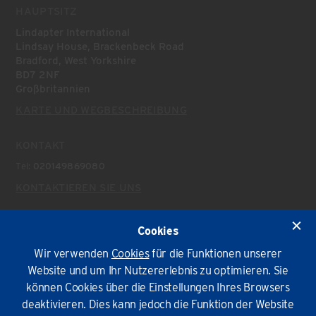
HAUPTSITZ
Lindapter International
Lindsay House, Brackenbeck Road
Bradford, West Yorkshire
BD7 2NF
Großbritannien
KARTE UND WEGBESCHREIBUNG
KONTAKT
Tel:
020149869080
KONTAKTIEREN SIE UNS
AKTUELLES
Cookies
Aktuelles
Wir verwenden
Cookies
für die Funktionen unserer
Website und um Ihr Nutzererlebnis zu optimieren. Sie
Umweltpolitik
Impressum und AGB
Privatsphäre
Cookies
können Cookies über die Einstellungen Ihres Browsers
deaktivieren. Dies kann jedoch die Funktion der Website
© Lindapter International 2026. Alle Rechte vorbehalten.