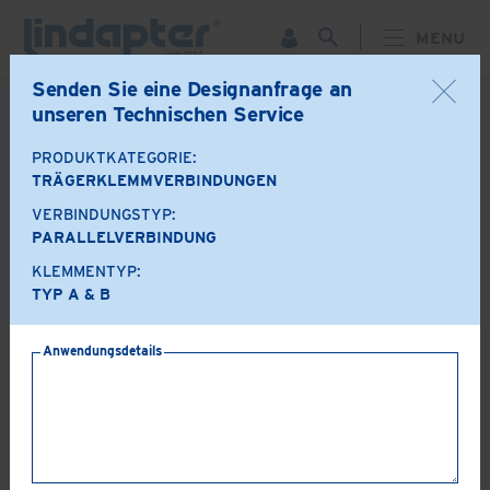
MENU
Senden Sie eine Designanfrage an
unseren Technischen Service
ZURÜCK
PRODUKTKATEGORIE:
Produktoptionen
TRÄGERKLEMMVERBINDUNGEN
VERBINDUNGSTYP:
A+B
LR
PARALLELVERBINDUNG
KLEMMENTYP:
TYP A & B
AF
AAF
Anwendungsdetails
LS