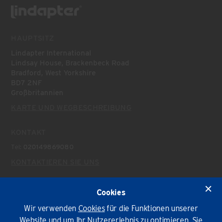
HAUPTSITZ
Lindapter International
Lindsay House, Brackenbeck Road
Bradford, West Yorkshire
BD7 2NF
Großbritannien
KARTE UND WEGBESCHREIBUNG
KONTAKT
Tel:
020149869080
KONTAKTIEREN SIE UNS
AKTUELLES
Cookies
Aktuelles
Wir verwenden
Cookies
für die Funktionen unserer
Website und um Ihr Nutzererlebnis zu optimieren. Sie