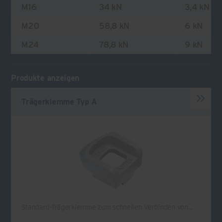
M16
34 kN
3,4 kN
M20
58,8 kN
6 kN
M24
78,8 kN
9 kN
Produkte anzeigen
Trägerklemme Typ A
Standard-Trägerklemme zum schnellen Verbinden von…