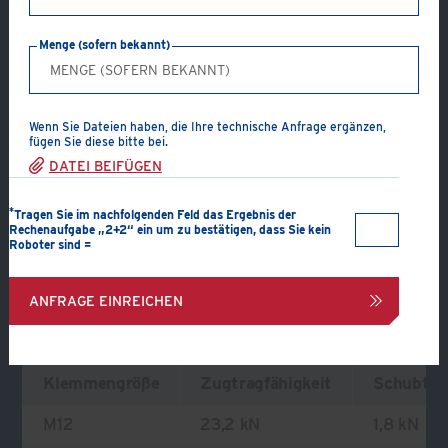
feuerverzinkt)
Menge (sofern bekannt)
Parallelverbindung
Tragendes Profil:
Träger
Getragenes Profil:
Träger
Verbindungskomponenten:
Zwischenplatte, 8 Klemmen
Wenn Sie Dateien haben, die Ihre technische Anfrage ergänzen,
fügen Sie diese bitte bei.
und 4 Schrauben, Muttern und Unterlegscheiben
DATEI BEIFÜGEN
PDF ERSTELLEN
*
Tragen Sie im nachfolgenden Feld das Ergebnis der
Rechenaufgabe „2+2“ ein um zu bestätigen, dass Sie kein
Roboter sind =
VERBINDUNG ANFRAGEN
ANFRAGE EINREICHEN
Zulässige Belastung
Klemmengröße
Zugtragfähigkeit
Schubtrag
M12
23,2 kN
1,8 kN