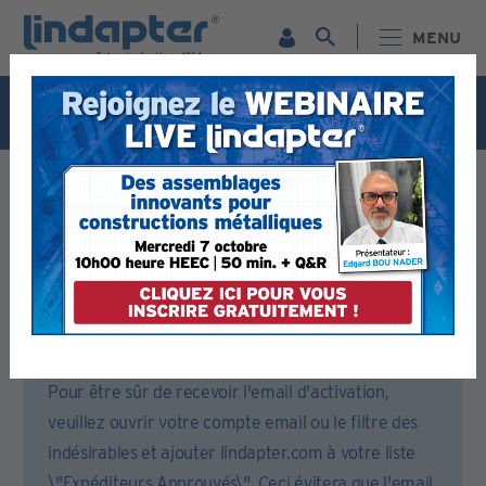
MENU
Webinaire live - 7 octobre. Pour plus d'informations et
pour vous inscrire gratuitement,
cliquez ici
Formulaire d’inscription
Veuillez remplir toutes les sections de ce formulaire.
Vous recevrez alors un email pour activer votre compte.
Pour être sûr de recevoir l'email d'activation,
veuillez ouvrir votre compte email ou le filtre des
indésirables et ajouter lindapter.com à votre liste
\"Expéditeurs Approuvés\". Ceci évitera que l'email