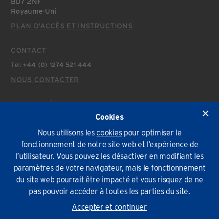
BD7 2NF
Royaume-Uni
PLAN D’ACCÈS ET INSTRUCTIONS
CONTACT
Tel:
+44 (0) 1274 521 444
NOUS CONTACTER
ACTUALITÉS
Cookies
Actualités Récentes
Nous utilisons les
cookies
pour optimiser le
fonctionnement de notre site web et l’expérience de
Politique environnementale
Conditions Générales
Confidentialité
Cookies
l’utilisateur. Vous pouvez les désactiver en modifiant les
paramètres de votre navigateur, mais le fonctionnement
© Lindapter International 2026. Tous droits réservés.
du site web pourrait être impacté et vous risquez de ne
pas pouvoir accéder à toutes les parties du site.
Accepter et continuer