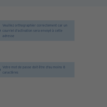
Veuillez orthographier correctement car un
courriel d'activation sera envoyé à cette
adresse
Votre mot de passe doit être d'au moins 8
caractères