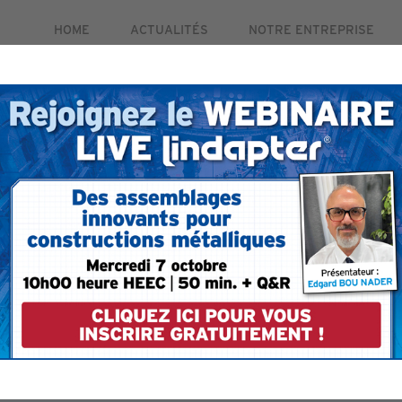
HOME
ACTUALITÉS
NOTRE ENTREPRISE
PRODUITS
MARCHÉS
ETUDES DE CAS
RE
ctobre. Pour plus d'informations et pour vous inscrire gra
ption
Pour être sûr de re
votre compte email 
formulaire.
lindapter.com à vo
 votre compte.
évitera que l'ema
indésirable.