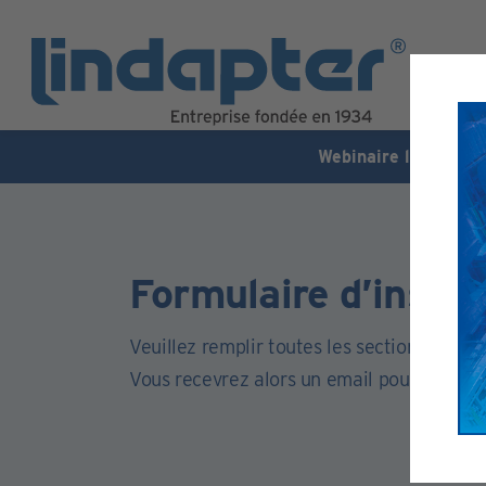
Webinaire live - 7 o
Formulaire d’inscri
Veuillez remplir toutes les sections de ce 
Vous recevrez alors un email pour activer