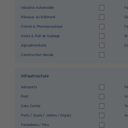
Industrie Automobile
Fa
Réseaux du Bâtiment
Gi
Chimie & Pharmaceutique
Fa
Grues & Rail de Guidage
Ma
Agroalimentaire
Ex
Construction Navale
Infrastructure
Aéroports
Fe
Pont
Vo
Data Center
To
Ports / Quais / Jetées / Digues
Ad
Fondations / Pieu