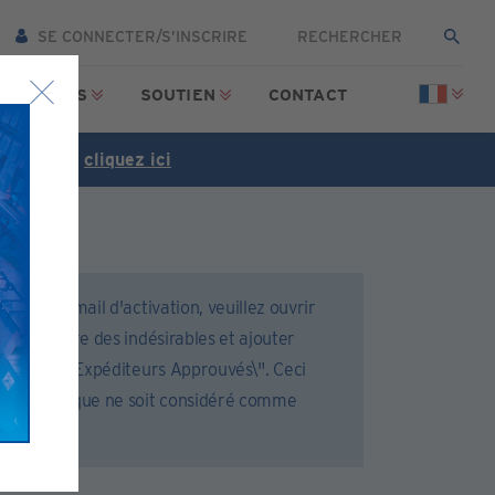
SE CONNECTER/S’INSCRIRE
SSOURCES
SOUTIEN
CONTACT
tuitement,
cliquez ici
cevoir l'email d'activation, veuillez ouvrir
ou le filtre des indésirables et ajouter
tre liste \"Expéditeurs Approuvés\". Ceci
il automatique ne soit considéré comme