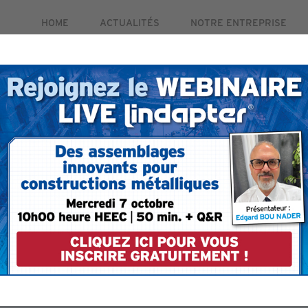
HOME
ACTUALITÉS
NOTRE ENTREPRISE
PRODUITS
MARCHÉS
ETUDES DE CAS
RE
ctobre. Pour plus d'informations et pour vous inscrire gra
ption
Pour être sûr de re
votre compte email 
formulaire.
lindapter.com à vo
 votre compte.
évitera que l'ema
indésirable.