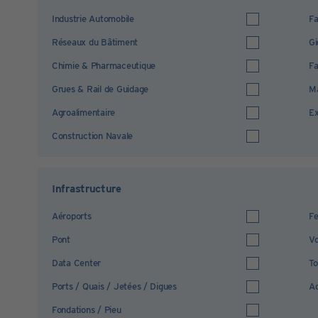
Industrie Automobile
Fa
Réseaux du Bâtiment
Gi
Chimie & Pharmaceutique
Fa
Grues & Rail de Guidage
Ma
Agroalimentaire
Ex
Construction Navale
Infrastructure
Aéroports
Fe
Pont
Vo
Data Center
To
Ports / Quais / Jetées / Digues
Ad
Fondations / Pieu