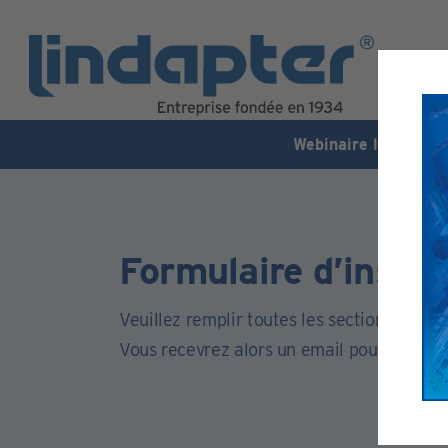
Webinaire live - 7 o
Formulaire d’inscri
Veuillez remplir toutes les sections de ce 
Vous recevrez alors un email pour activer