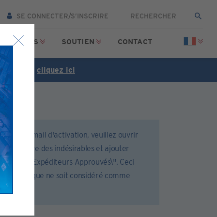
SE CONNECTER/S’INSCRIRE
SSOURCES
SOUTIEN
CONTACT
tuitement,
cliquez ici
cevoir l'email d'activation, veuillez ouvrir
ou le filtre des indésirables et ajouter
tre liste \"Expéditeurs Approuvés\". Ceci
il automatique ne soit considéré comme