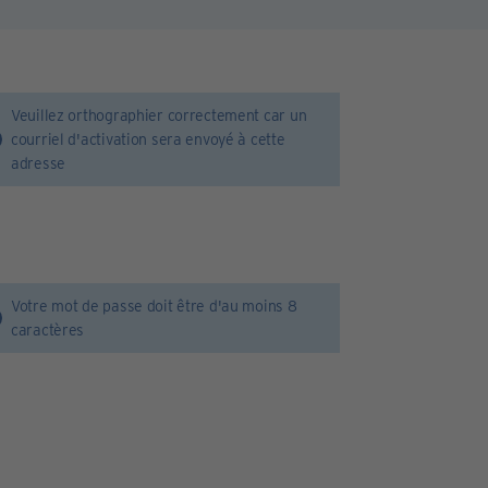
Veuillez orthographier correctement car un
courriel d'activation sera envoyé à cette
adresse
Votre mot de passe doit être d'au moins 8
caractères