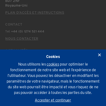
BD7 2NF
Royaume-Uni
PLAN D’ACCÈS ET INSTRUCTIONS
CONTACT
Tel:
+44 (0) 1274 521 444
NOUS CONTACTER
ACTUALITÉS
Cookies
Actualités Récentes
Nous utilisons les
cookies
pour optimiser le
fonctionnement de notre site web et l’expérience de
Politique environnementale
Conditions Générales
Confidentialité
Cookies
l’utilisateur. Vous pouvez les désactiver en modifiant les
paramètres de votre navigateur, mais le fonctionnement
© Lindapter International 2026. Tous droits réservés.
du site web pourrait être impacté et vous risquez de ne
pas pouvoir accéder à toutes les parties du site.
Accepter et continuer