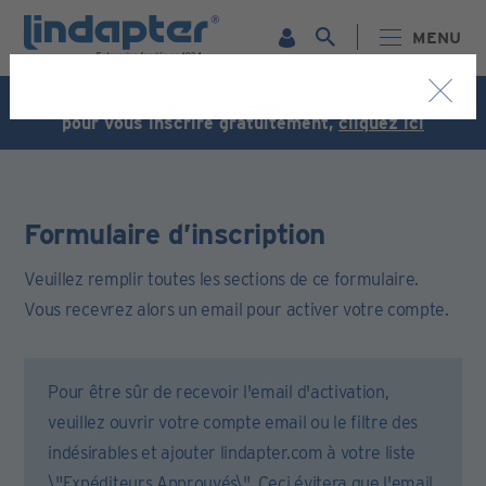
MENU
Webinaire live - 7 octobre. Pour plus d'informations et
pour vous inscrire gratuitement,
cliquez ici
Formulaire d’inscription
Veuillez remplir toutes les sections de ce formulaire.
Vous recevrez alors un email pour activer votre compte.
Pour être sûr de recevoir l'email d'activation,
veuillez ouvrir votre compte email ou le filtre des
indésirables et ajouter lindapter.com à votre liste
\"Expéditeurs Approuvés\". Ceci évitera que l'email