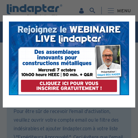
MENU
Webinaire live - 7 octobre. Pour plus d'informations et
pour vous inscrire gratuitement,
cliquez ici
Formulaire d’inscription
Veuillez remplir toutes les sections de ce formulaire.
Vous recevrez alors un email pour activer votre compte.
Pour être sûr de recevoir l'email d'activation,
veuillez ouvrir votre compte email ou le filtre des
indésirables et ajouter lindapter.com à votre liste
\"Expéditeurs Approuvés\". Ceci évitera que l'email