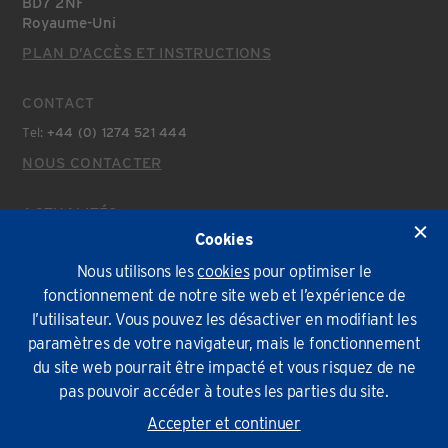
BD7 2NF
Royaume-Uni
PLAN D’ACCÈS ET INSTRUCTIONS
CONTACT
Tel:
+44 (0) 1274 521 444
NOUS CONTACTER
ACTUALITÉS
Cookies
Actualités Récentes
Nous utilisons les
cookies
pour optimiser le
fonctionnement de notre site web et l’expérience de
Politique environnementale
Conditions Générales
Confidentialité
Cookies
l’utilisateur. Vous pouvez les désactiver en modifiant les
paramètres de votre navigateur, mais le fonctionnement
© Lindapter International 2026. Tous droits réservés.
du site web pourrait être impacté et vous risquez de ne
pas pouvoir accéder à toutes les parties du site.
Accepter et continuer