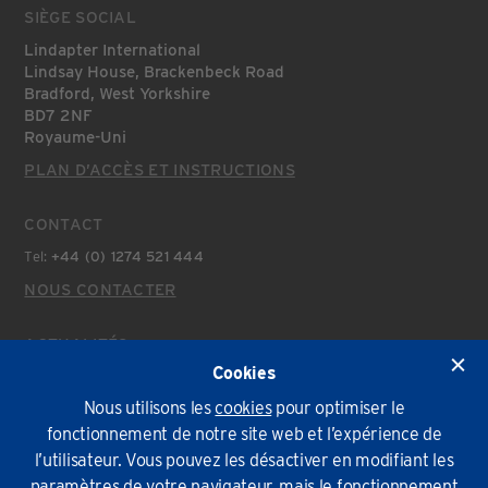
SIÈGE SOCIAL
Lindapter International
Lindsay House, Brackenbeck Road
Bradford, West Yorkshire
BD7 2NF
Royaume-Uni
PLAN D’ACCÈS ET INSTRUCTIONS
CONTACT
Tel:
+44 (0) 1274 521 444
NOUS CONTACTER
ACTUALITÉS
Cookies
Actualités Récentes
Nous utilisons les
cookies
pour optimiser le
fonctionnement de notre site web et l’expérience de
Politique environnementale
Conditions Générales
Confidentialité
Cookies
l’utilisateur. Vous pouvez les désactiver en modifiant les
paramètres de votre navigateur, mais le fonctionnement
© Lindapter International 2026. Tous droits réservés.