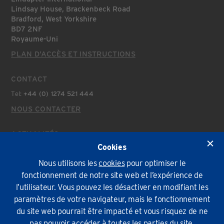
Lindsay House, Brackenbeck Road
Bradford, West Yorkshire
BD7 2NF
Royaume-Uni
PLAN D’ACCÈS ET INSTRUCTIONS
CONTACT
Tel:
+44 (0) 1274 521 444
NOUS CONTACTER
ACTUALITÉS
Cookies
Actualités Récentes
Nous utilisons les
cookies
pour optimiser le
fonctionnement de notre site web et l’expérience de
Politique environnementale
Conditions Générales
Confidentialité
Cookies
l’utilisateur. Vous pouvez les désactiver en modifiant les
paramètres de votre navigateur, mais le fonctionnement
© Lindapter International 2026. Tous droits réservés.
du site web pourrait être impacté et vous risquez de ne
pas pouvoir accéder à toutes les parties du site.