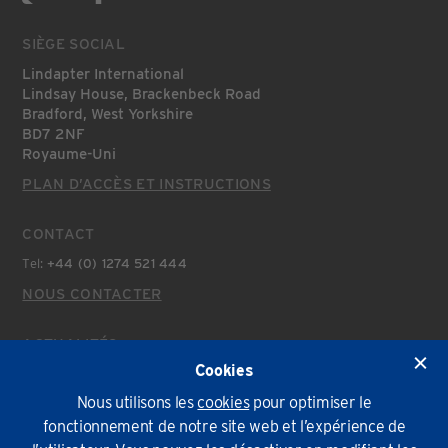
SIÈGE SOCIAL
Lindapter International
Lindsay House, Brackenbeck Road
Bradford, West Yorkshire
BD7 2NF
Royaume-Uni
PLAN D’ACCÈS ET INSTRUCTIONS
CONTACT
Tel:
+44 (0) 1274 521 444
NOUS CONTACTER
ACTUALITÉS
Cookies
Actualités Récentes
Nous utilisons les
cookies
pour optimiser le
fonctionnement de notre site web et l’expérience de
Politique environnementale
Conditions Générales
Confidentialité
Cookies