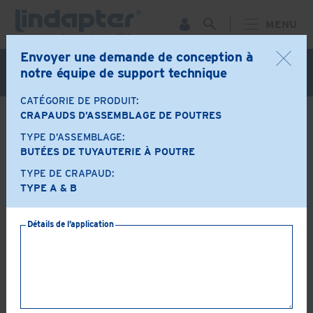
MENU
Envoyer une demande de conception à
Webinaire live - 7 octobre. Pour plus d'informations et
notre équipe de support technique
pour vous inscrire gratuitement,
cliquez ici
CATÉGORIE DE PRODUIT:
CRAPAUDS D’ASSEMBLAGE DE POUTRES
DE RETOUR
TYPE D’ASSEMBLAGE:
Options produit
BUTÉES DE TUYAUTERIE À POUTRE
TYPE DE CRAPAUD:
TYPE A & B
A+B
LR
Détails de l’application
AF
AAF