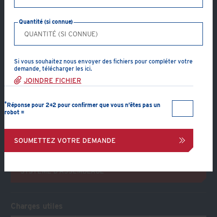
Type de produit: A & B
Quantité (si connue)
Matériau de fabrication: Fonte malléable (zinguée ou
galvanisée à chaud)
Butées de tuyauterie à poutre
Si vous souhaitez nous envoyer des fichiers pour compléter votre
Structure support :
demande, télécharger les ici.
Poutre
JOINDRE FICHIER
Structure soutenue :
Tuyauterie
Composants de l’assemblage :
2 cornières, 4 crapauds
*
Réponse pour 2+2 pour confirmer que vous n’êtes pas un
et 4 vis, écrous et rondelles
robot =
CRÉER UN PDF
SOUMETTEZ VOTRE DEMANDE
DEMANDER DES RENSEIGNEMENTS SUR UN
SYSTÈME D’ASSEMBLAGE
Charges utiles