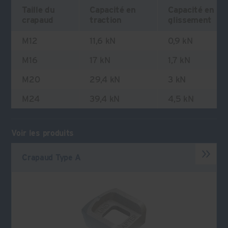
Taille du
Capacité en
Capacité en
crapaud
traction
glissement
M12
11,6 kN
0,9 kN
M16
17 kN
1,7 kN
M20
29,4 kN
3 kN
M24
39,4 kN
4,5 kN
Voir les produits
Crapaud Type A