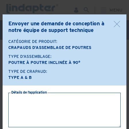
MENU
Envoyer une demande de conception à
Webinaire live - 7 octobre. Pour plus d'informations et
notre équipe de support technique
pour vous inscrire gratuitement,
cliquez ici
CATÉGORIE DE PRODUIT:
CRAPAUDS D’ASSEMBLAGE DE POUTRES
DE RETOUR
TYPE D’ASSEMBLAGE:
Options produit
POUTRE À POUTRE INCLINÉE À 90°
TYPE DE CRAPAUD:
TYPE A & B
A+B
LR
Détails de l’application
AF
AAF