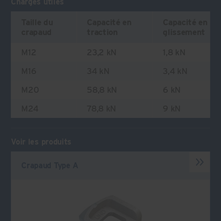
Charges utiles
Taille du
Capacité en
Capacité en
crapaud
traction
glissement
M12
23,2 kN
1,8 kN
M16
34 kN
3,4 kN
M20
58,8 kN
6 kN
M24
78,8 kN
9 kN
Voir les produits
Crapaud Type A