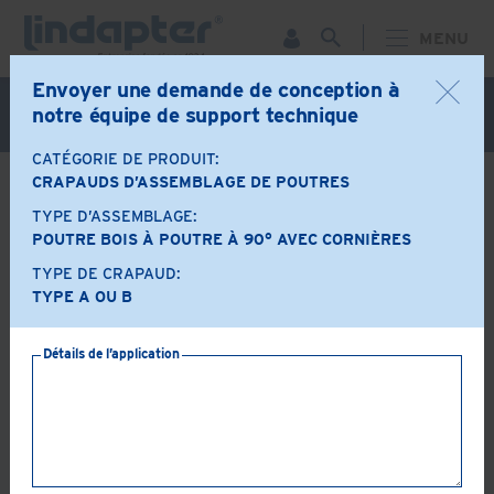
MENU
Envoyer une demande de conception à
Webinaire live - 7 octobre. Pour plus d'informations et
notre équipe de support technique
pour vous inscrire gratuitement,
cliquez ici
CATÉGORIE DE PRODUIT:
CRAPAUDS D’ASSEMBLAGE DE POUTRES
DE RETOUR
TYPE D’ASSEMBLAGE:
Options produit
POUTRE BOIS À POUTRE À 90° AVEC CORNIÈRES
TYPE DE CRAPAUD:
TYPE A OU B
A+B
LR
Détails de l’application
AF
AAF