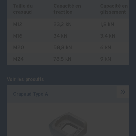
Taille du
Capacité en
Capacité en
crapaud
traction
glissement
M12
23,2 kN
1,8 kN
M16
34 kN
3,4 kN
M20
58,8 kN
6 kN
M24
78,8 kN
9 kN
Voir les produits
Crapaud Type A