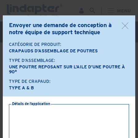
MENU
Envoyer une demande de conception à
Webinaire live - 7 octobre. Pour plus d'informations et
notre équipe de support technique
pour vous inscrire gratuitement,
cliquez ici
CATÉGORIE DE PRODUIT:
CRAPAUDS D’ASSEMBLAGE DE POUTRES
DE RETOUR
TYPE D’ASSEMBLAGE:
Options produit
UNE POUTRE REPOSANT SUR L’AILE D’UNE POUTRE À
90°
TYPE DE CRAPAUD:
A+B
LR
TYPE A & B
Détails de l’application
AF
AAF