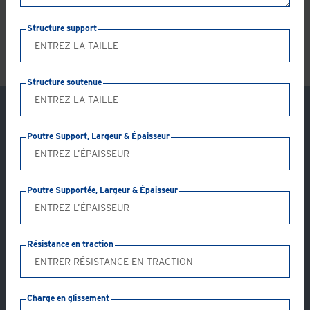
LS
Structure support
Structure soutenue
Poutre Support, Largeur & Épaisseur
Poutre Supportée, Largeur & Épaisseur
Résistance en traction
Application: GC07-AB
Charge en glissement