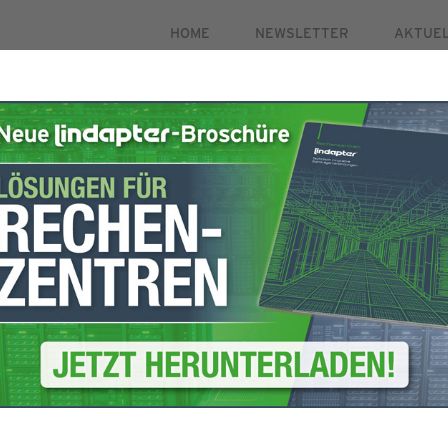
HOME
NEWSLETTER
AKTUE
PRODUKTE
MÄRKTE
FALLSTUDIEN
HILFSMI
gistrierung
Um sicherzustellen,
öffnen Sie bitte I
mulars aus.
fügen Sie lindapte
o zu aktivieren.
hinzu. Dadurch wir
die die Zustellung