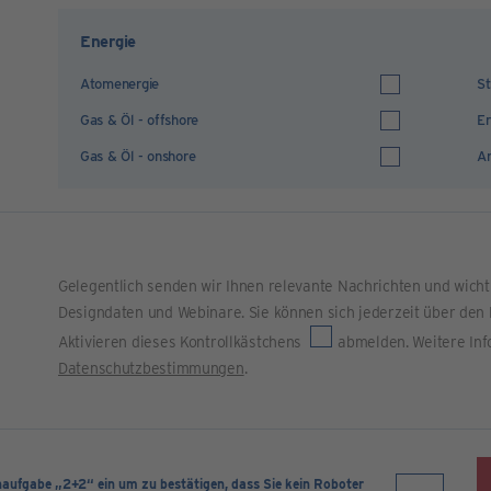
Energie
Atomenergie
St
Gas & Öl - offshore
Er
Gas & Öl - onshore
An
Gelegentlich senden wir Ihnen relevante Nachrichten und wich
Designdaten und Webinare. Sie können sich jederzeit über den 
Aktivieren dieses Kontrollkästchens
abmelden. Weitere Inf
Datenschutzbestimmungen
.
naufgabe „2+2“ ein um zu bestätigen, dass Sie kein Roboter