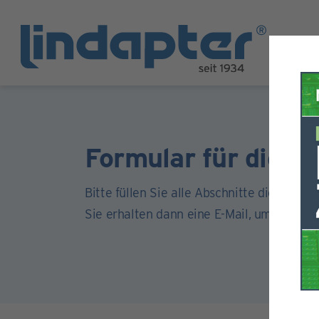
Formular für die Re
Bitte füllen Sie alle Abschnitte dieses For
Sie erhalten dann eine E-Mail, um Ihr Kont