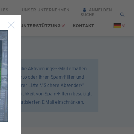
LLES
UNSER UNTERNEHMEN
ANMELDEN
TTEL
UNTERSTÜTZUNG
KONTAKT
 dass Sie die Aktivierungs-E-Mail erhalten,
hr E-Mail-Konto oder Ihren Spam-Filter und
r.com zu Ihrer Liste \"Sichere Absender\"
d die Möglichkeit von Spam-Filtern beseitigt,
 der automatisierten E-Mail einschränken.