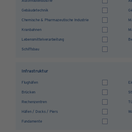
Automobilindustrie
Al
Gebäudetechnik
Gi
Chemische & Pharmazeutische Industrie
M
Kranbahnen
Ma
Lebensmittelverarbeitung
B
Schiffsbau
Infrastruktur
Flughäfen
Ei
Brücken
S
Rechenzentren
Tü
Häfen / Docks / Piers
Wa
Fundamente