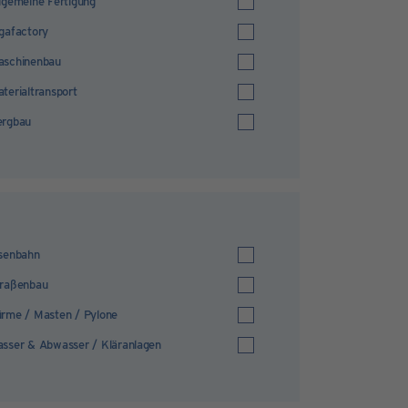
lgemeine Fertigung
gafactory
aschinenbau
terialtransport
ergbau
senbahn
traßenbau
rme / Masten / Pylone
sser & Abwasser / Kläranlagen