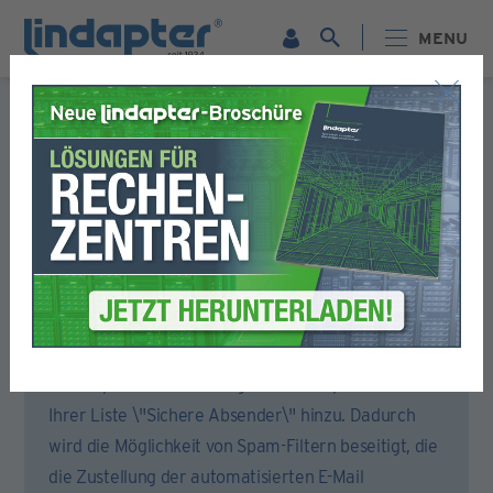
MENU
Formular für die Registrierung
Bitte füllen Sie alle Abschnitte dieses Formulars aus.
Sie erhalten dann eine E-Mail, um Ihr Konto zu aktivieren.
Um sicherzustellen, dass Sie die Aktivierungs-E-Mail
erhalten, öffnen Sie bitte Ihr E-Mail-Konto oder
Ihren Spam-Filter und fügen Sie lindapter.com zu
Ihrer Liste \"Sichere Absender\" hinzu. Dadurch
wird die Möglichkeit von Spam-Filtern beseitigt, die
die Zustellung der automatisierten E-Mail