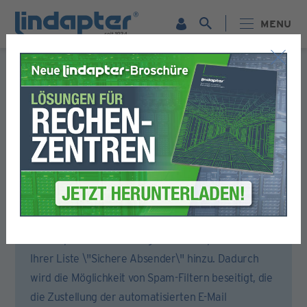
MENU
Formular für die Registrierung
Bitte füllen Sie alle Abschnitte dieses Formulars aus.
Sie erhalten dann eine E-Mail, um Ihr Konto zu aktivieren.
Um sicherzustellen, dass Sie die Aktivierungs-E-Mail
erhalten, öffnen Sie bitte Ihr E-Mail-Konto oder
Ihren Spam-Filter und fügen Sie lindapter.com zu
Ihrer Liste \"Sichere Absender\" hinzu. Dadurch
wird die Möglichkeit von Spam-Filtern beseitigt, die
die Zustellung der automatisierten E-Mail