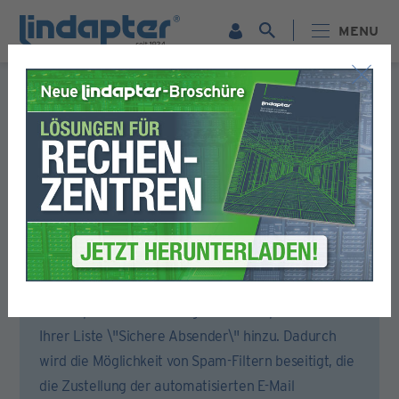
MENU
Formular für die Registrierung
Bitte füllen Sie alle Abschnitte dieses Formulars aus.
Sie erhalten dann eine E-Mail, um Ihr Konto zu aktivieren.
Um sicherzustellen, dass Sie die Aktivierungs-E-Mail
erhalten, öffnen Sie bitte Ihr E-Mail-Konto oder
Ihren Spam-Filter und fügen Sie lindapter.com zu
Ihrer Liste \"Sichere Absender\" hinzu. Dadurch
wird die Möglichkeit von Spam-Filtern beseitigt, die
die Zustellung der automatisierten E-Mail