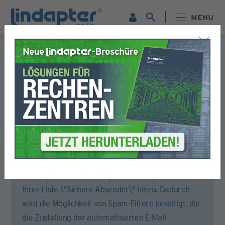
MENU
Formular für die Registrierung
Bitte füllen Sie alle Abschnitte dieses Formulars aus.
Sie erhalten dann eine E-Mail, um Ihr Konto zu aktivieren.
Um sicherzustellen, dass Sie die Aktivierungs-E-Mail
erhalten, öffnen Sie bitte Ihr E-Mail-Konto oder
Ihren Spam-Filter und fügen Sie lindapter.com zu
Ihrer Liste \"Sichere Absender\" hinzu. Dadurch
wird die Möglichkeit von Spam-Filtern beseitigt, die
die Zustellung der automatisierten E-Mail