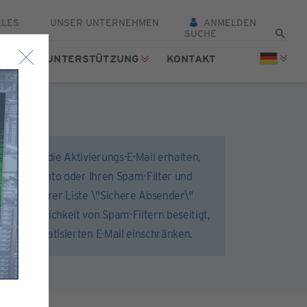
LLES
UNSER UNTERNEHMEN
ANMELDEN
TTEL
UNTERSTÜTZUNG
KONTAKT
 dass Sie die Aktivierungs-E-Mail erhalten,
hr E-Mail-Konto oder Ihren Spam-Filter und
r.com zu Ihrer Liste \"Sichere Absender\"
d die Möglichkeit von Spam-Filtern beseitigt,
 der automatisierten E-Mail einschränken.