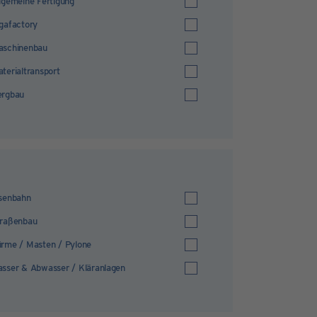
lgemeine Fertigung
gafactory
aschinenbau
terialtransport
ergbau
senbahn
traßenbau
rme / Masten / Pylone
sser & Abwasser / Kläranlagen