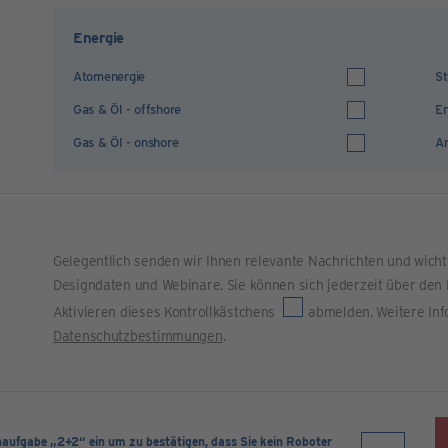
Energie
Atomenergie
St
Gas & Öl - offshore
Er
Gas & Öl - onshore
An
Gelegentlich senden wir Ihnen relevante Nachrichten und wich
Designdaten und Webinare. Sie können sich jederzeit über den 
Aktivieren dieses Kontrollkästchens
abmelden. Weitere Inf
Datenschutzbestimmungen
.
naufgabe „2+2“ ein um zu bestätigen, dass Sie kein Roboter