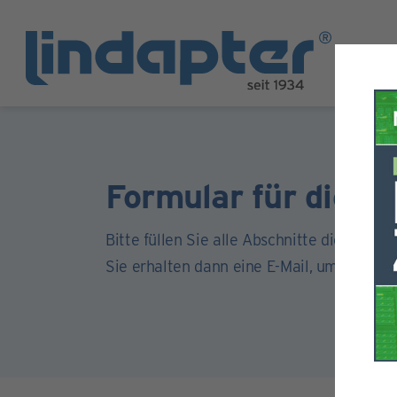
Formular für die Re
Bitte füllen Sie alle Abschnitte dieses For
Sie erhalten dann eine E-Mail, um Ihr Kont