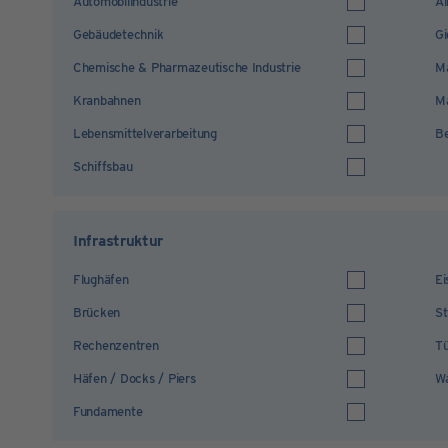
Automobilindustrie
Al
Gebäudetechnik
Gi
Chemische & Pharmazeutische Industrie
M
Kranbahnen
Ma
Lebensmittelverarbeitung
B
Schiffsbau
Infrastruktur
Flughäfen
Ei
Brücken
S
Rechenzentren
Tü
Häfen / Docks / Piers
Wa
Fundamente