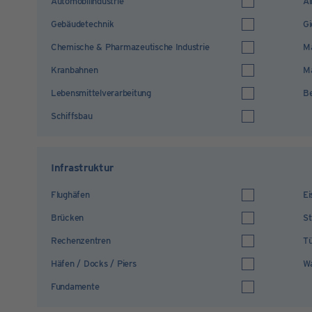
Automobilindustrie
Al
Gebäudetechnik
Gi
Chemische & Pharmazeutische Industrie
M
Kranbahnen
Ma
Lebensmittelverarbeitung
B
Schiffsbau
Infrastruktur
Flughäfen
Ei
Brücken
S
Rechenzentren
Tü
Häfen / Docks / Piers
Wa
Fundamente