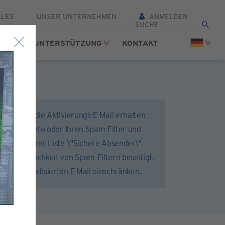
LLES
UNSER UNTERNEHMEN
ANMELDEN
TTEL
UNTERSTÜTZUNG
KONTAKT
 dass Sie die Aktivierungs-E-Mail erhalten,
hr E-Mail-Konto oder Ihren Spam-Filter und
r.com zu Ihrer Liste \"Sichere Absender\"
d die Möglichkeit von Spam-Filtern beseitigt,
 der automatisierten E-Mail einschränken.