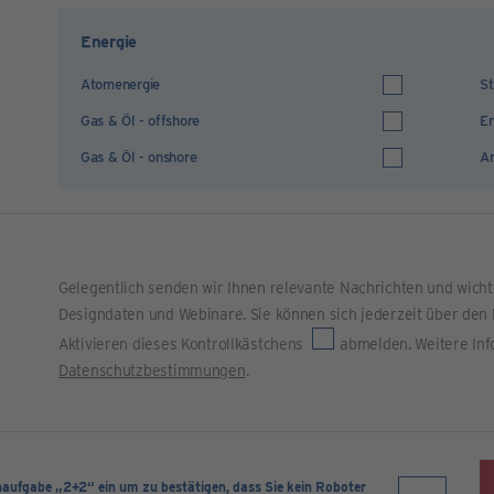
Energie
Atomenergie
St
Gas & Öl - offshore
Er
Gas & Öl - onshore
An
Gelegentlich senden wir Ihnen relevante Nachrichten und wich
Designdaten und Webinare. Sie können sich jederzeit über den 
Aktivieren dieses Kontrollkästchens
abmelden. Weitere Inf
Datenschutzbestimmungen
.
naufgabe „2+2“ ein um zu bestätigen, dass Sie kein Roboter