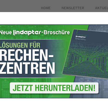
HOME
NEWSLETTER
AKTUE
PRODUKTE
MÄRKTE
FALLSTUDIEN
HILFSMI
gistrierung
Um sicherzustellen,
öffnen Sie bitte I
mulars aus.
fügen Sie lindapte
o zu aktivieren.
hinzu. Dadurch wir
die die Zustellung