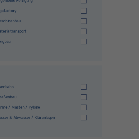
lgemeine Fertigung
gafactory
aschinenbau
terialtransport
ergbau
senbahn
traßenbau
rme / Masten / Pylone
sser & Abwasser / Kläranlagen