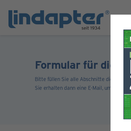
Formular für die Re
Bitte füllen Sie alle Abschnitte dieses For
Sie erhalten dann eine E-Mail, um Ihr Kont