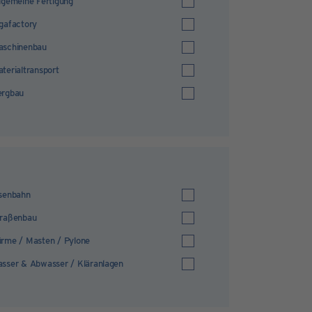
lgemeine Fertigung
gafactory
aschinenbau
terialtransport
ergbau
senbahn
traßenbau
rme / Masten / Pylone
sser & Abwasser / Kläranlagen