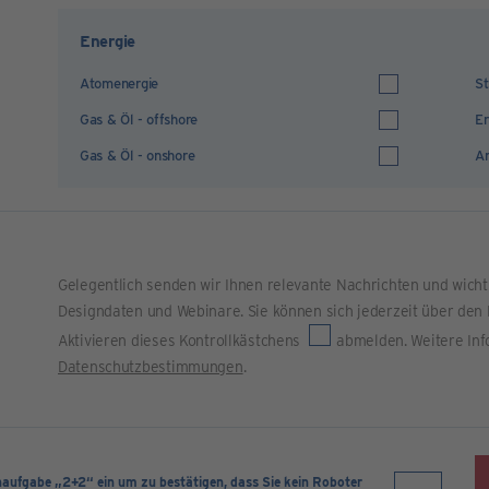
Energie
Atomenergie
St
Gas & Öl - offshore
Er
Gas & Öl - onshore
An
Gelegentlich senden wir Ihnen relevante Nachrichten und wich
Designdaten und Webinare. Sie können sich jederzeit über den 
Aktivieren dieses Kontrollkästchens
abmelden. Weitere Inf
Datenschutzbestimmungen
.
naufgabe „2+2“ ein um zu bestätigen, dass Sie kein Roboter