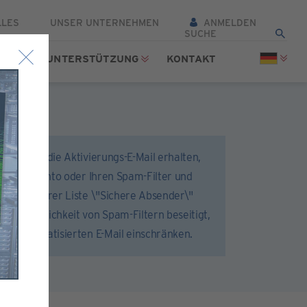
LLES
UNSER UNTERNEHMEN
ANMELDEN
TTEL
UNTERSTÜTZUNG
KONTAKT
 dass Sie die Aktivierungs-E-Mail erhalten,
hr E-Mail-Konto oder Ihren Spam-Filter und
r.com zu Ihrer Liste \"Sichere Absender\"
d die Möglichkeit von Spam-Filtern beseitigt,
 der automatisierten E-Mail einschränken.