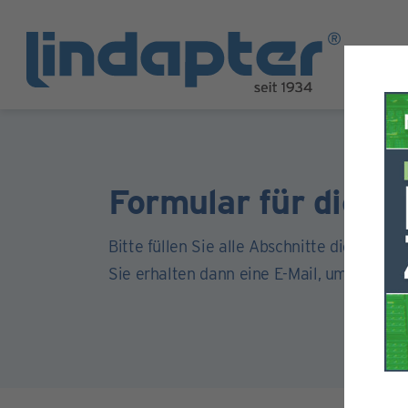
Formular für die Re
Bitte füllen Sie alle Abschnitte dieses For
Sie erhalten dann eine E-Mail, um Ihr Kont