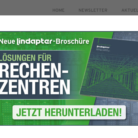
HOME
NEWSLETTER
AKTUE
PRODUKTE
MÄRKTE
FALLSTUDIEN
HILFSMI
gistrierung
Um sicherzustellen,
öffnen Sie bitte I
mulars aus.
fügen Sie lindapte
o zu aktivieren.
hinzu. Dadurch wir
die die Zustellung