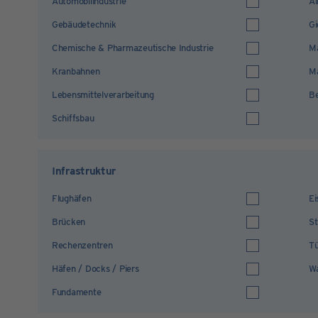
Automobilindustrie
Al
Gebäudetechnik
Gi
Chemische & Pharmazeutische Industrie
M
Kranbahnen
Ma
Lebensmittelverarbeitung
B
Schiffsbau
Infrastruktur
Flughäfen
Ei
Brücken
S
Rechenzentren
Tü
Häfen / Docks / Piers
Wa
Fundamente