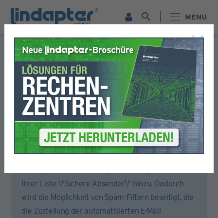
MENU
Formular für die Registrierung
Bitte füllen Sie alle Abschnitte dieses Formulars aus.
Sie erhalten dann eine E-Mail, um Ihr Konto zu aktivieren.
Um sicherzustellen, dass Sie die Aktivierungs-E-Mail
erhalten, öffnen Sie bitte Ihr E-Mail-Konto oder
Ihren Spam-Filter und fügen Sie lindapter.com zu
Ihrer Liste \"Sichere Absender\" hinzu. Dadurch
wird die Möglichkeit von Spam-Filtern beseitigt, die
die Zustellung der automatisierten E-Mail