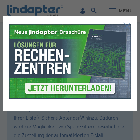
MENU
Formular für die Registrierung
Bitte füllen Sie alle Abschnitte dieses Formulars aus.
Sie erhalten dann eine E-Mail, um Ihr Konto zu aktivieren.
Um sicherzustellen, dass Sie die Aktivierungs-E-Mail
erhalten, öffnen Sie bitte Ihr E-Mail-Konto oder
Ihren Spam-Filter und fügen Sie lindapter.com zu
Ihrer Liste \"Sichere Absender\" hinzu. Dadurch
wird die Möglichkeit von Spam-Filtern beseitigt, die
die Zustellung der automatisierten E-Mail